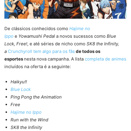
De clássicos conhecidos como
Hajime no
Ippo
e
Yowamushi Pedal
a novos sucessos como
Blue
Lock, Free!
, e até séries de nicho como
SK8 the Infinity,
a
Crunchyroll tem algo para os fãs
de todos os
esportes
nesta nova campanha. A lista
completa de animes
incluídos na oferta é a seguinte:
Haikyu!!
Blue Lock
Ping Pong the Animation
Free
Hajime no Ippo
Run with the Wind
SK8 the Infinity