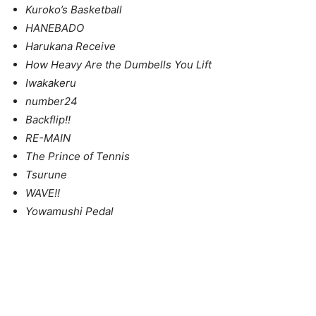
Kuroko’s Basketball
HANEBADO
Harukana Receive
How Heavy Are the Dumbells You Lift
Iwakakeru
number24
Backflip!!
RE-MAIN
The Prince of Tennis
Tsurune
WAVE!!
Yowamushi Pedal