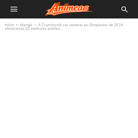
Início
Mangá
A Crunchyroll vai celebrar as Olimpíadas de 2024
oferecendo 20 melhores animes...