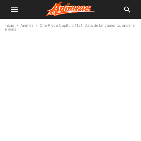
Início
Animes
One Piece Capítulo 1121: Data de lançamento, onde ler
e mais