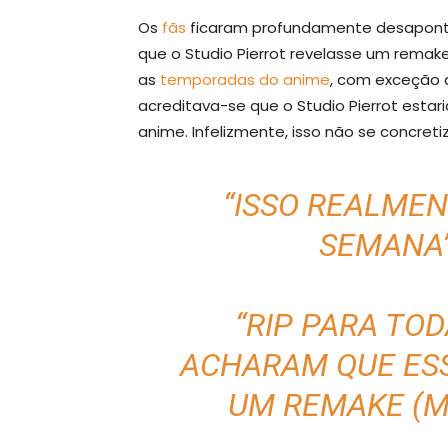
Os
fãs
ficaram profundamente desaponta
que o Studio Pierrot revelasse um rema
as
temporadas do anime
, com exceção d
acreditava-se que o Studio Pierrot esta
anime. Infelizmente, isso não se concreti
“ISSO REALME
SEMANA”
“RIP PARA TO
ACHARAM QUE ESS
UM REMAKE (ME