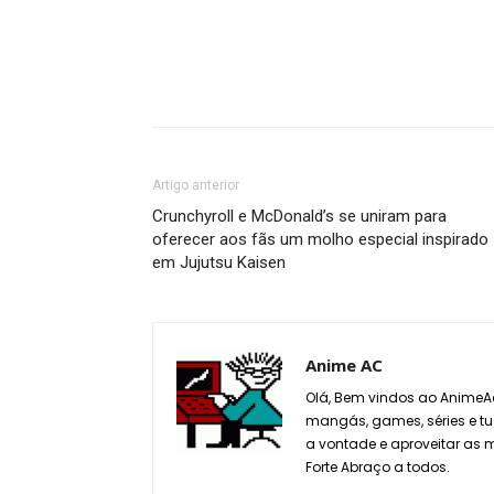
Artigo anterior
Crunchyroll e McDonald’s se uniram para
oferecer aos fãs um molho especial inspirado
em Jujutsu Kaisen
Anime AC
Olá, Bem vindos ao AnimeAc
mangás, games, séries e tu
a vontade e aproveitar as
Forte Abraço a todos.