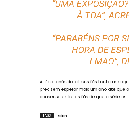
“UMA EXPOSIÇÃO
À TOA”,
ACR
“PARABÉNS POR S
HORA DE ESP
LMAO”,
D
Após o anúncio, alguns fãs tentaram agr
precisem esperar mais um ano até que 
consenso entre os fãs de que a série o
TAGS
anime