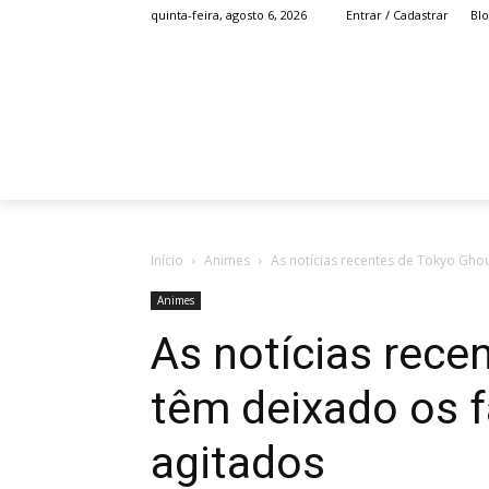
Bl
quinta-feira, agosto 6, 2026
Entrar / Cadastrar
HOME
ANIME
Início
Animes
As notícias recentes de Tokyo Ghou
Animes
As notícias rece
têm deixado os f
agitados