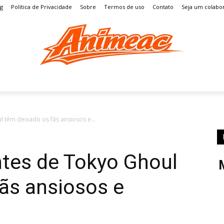
og
Política de Privacidade
Sobre
Termos de uso
Contato
Seja um colabo
S
MANGÁ
ENTRETENIMENTO
LISTAS
GAMES
l têm deixado os fãs ansiosos e...
ntes de Tokyo Ghoul
ãs ansiosos e