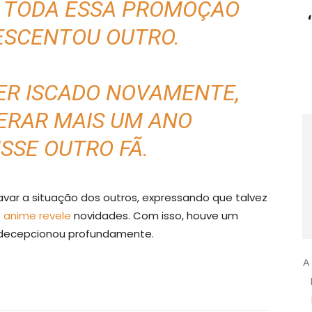
? TODA ESSA PROMOÇÃO
ESCENTOU OUTRO
.
ER ISCADO NOVAMENTE,
ERAR MAIS UM ANO
ISSE OUTRO FÃ
.
avar a situação dos outros, expressando que talvez
o
anime revele
novidades. Com isso, houve um
s decepcionou profundamente.
A