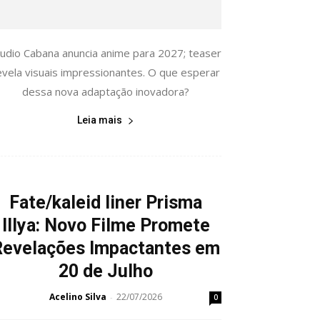
tudio Cabana anuncia anime para 2027; teaser
evela visuais impressionantes. O que esperar
dessa nova adaptação inovadora?
Leia mais
Fate/kaleid liner Prisma
Illya: Novo Filme Promete
Revelações Impactantes em
20 de Julho
Acelino Silva
22/07/2026
-
0