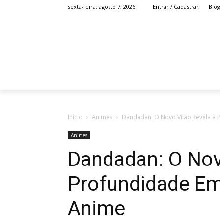
Blog
sexta-feira, agosto 7, 2026
Entrar / Cadastrar
HOME
ANIME
Início
Animes
Dandadan: O Novo Vilão Revela a 
Animes
Dandadan: O Nov
Profundidade Em
Anime