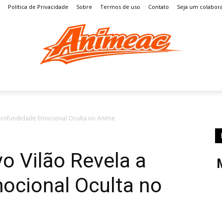
Política de Privacidade
Sobre
Termos de uso
Contato
Seja um colabor
S
MANGÁ
ENTRETENIMENTO
LISTAS
GAMES
Profundidade Emocional Oculta no Anime
o Vilão Revela a
ocional Oculta no