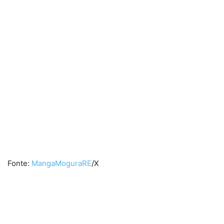
Fonte:
MangaMoguraRE
/X