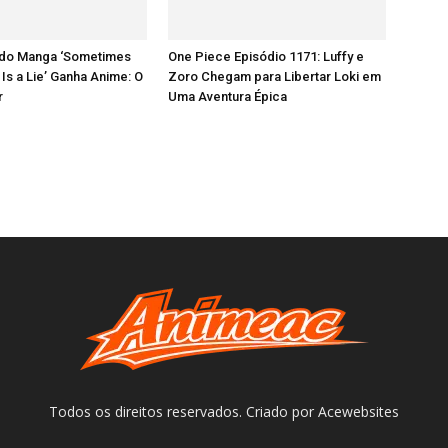
do Manga ‘Sometimes
One Piece Episódio 1171: Luffy e
 Is a Lie’ Ganha Anime: O
Zoro Chegam para Libertar Loki em
r
Uma Aventura Épica
Todos os direitos reservados. Criado por Acewebsites