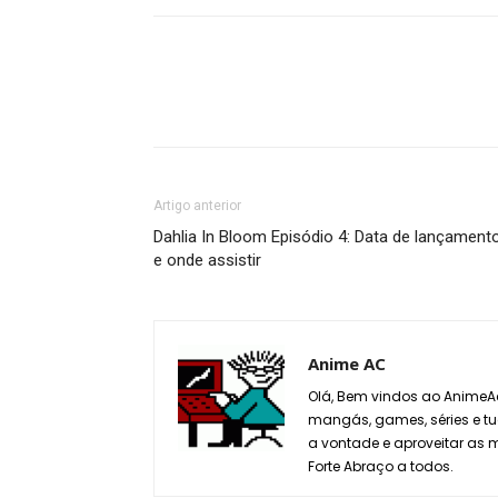
Artigo anterior
Dahlia In Bloom Episódio 4: Data de lançament
e onde assistir
Anime AC
Olá, Bem vindos ao AnimeAc
mangás, games, séries e tu
a vontade e aproveitar as
Forte Abraço a todos.