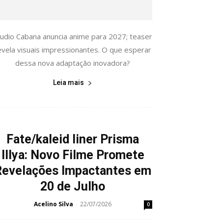
tudio Cabana anuncia anime para 2027; teaser
evela visuais impressionantes. O que esperar
dessa nova adaptação inovadora?
Leia mais
Fate/kaleid liner Prisma
Illya: Novo Filme Promete
Revelações Impactantes em
20 de Julho
Acelino Silva
22/07/2026
-
0