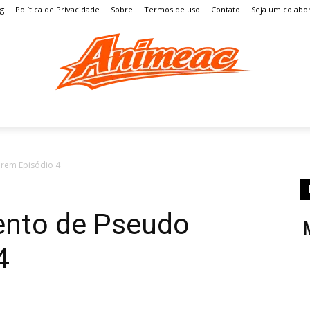
og
Política de Privacidade
Sobre
Termos de uso
Contato
Seja um colabo
S
MANGÁ
ENTRETENIMENTO
LISTAS
GAMES
rem Episódio 4
ento de Pseudo
4