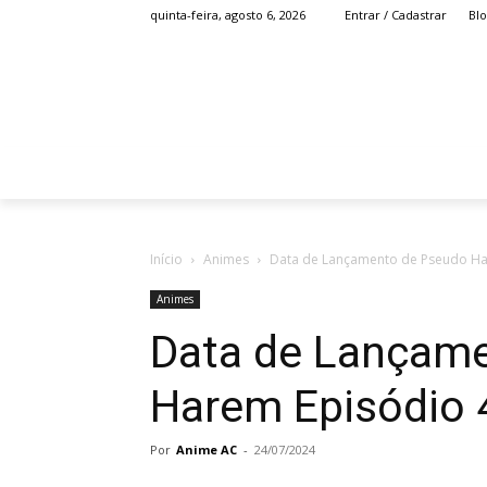
Bl
quinta-feira, agosto 6, 2026
Entrar / Cadastrar
HOME
ANIME
Início
Animes
Data de Lançamento de Pseudo Ha
Animes
Data de Lançam
Harem Episódio 
Por
Anime AC
-
24/07/2024