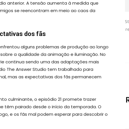
ódio anterior. A tensão aumenta à medida que
 amigos se reencontram em meio ao caos da
S
r
tativas dos fãs
nfrentou alguns problemas de produção ao longo
as sobre a qualidade da animação e iluminação. No
érie continua sendo uma das adaptações mais
io The Answer Studio tem trabalhado para
iginal, mas as expectativas dos fãs permanecem
nto culminante, o episódio 21 promete trazer
e têm pairado desde o início da temporada. O
ogo, e os fãs mal podem esperar para descobrir o