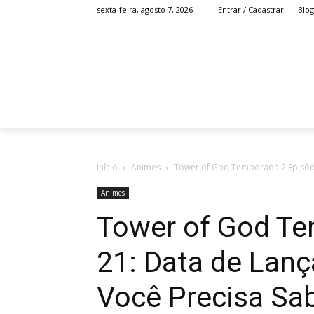
Blog
sexta-feira, agosto 7, 2026
Entrar / Cadastrar
HOME
ANIME
Início
Animes
Tower of God Temporada 2 Episódi
Animes
Tower of God Te
21: Data de Lan
Você Precisa Sa