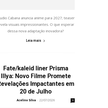
tudio Cabana anuncia anime para 2027; teaser
evela visuais impressionantes. O que esperar
dessa nova adaptação inovadora?
Leia mais
Fate/kaleid liner Prisma
Illya: Novo Filme Promete
Revelações Impactantes em
20 de Julho
Acelino Silva
22/07/2026
-
0