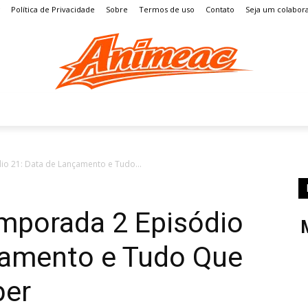
Política de Privacidade
Sobre
Termos de uso
Contato
Seja um colabor
S
MANGÁ
ENTRETENIMENTO
LISTAS
GAMES
o 21: Data de Lançamento e Tudo...
mporada 2 Episódio
çamento e Tudo Que
ber