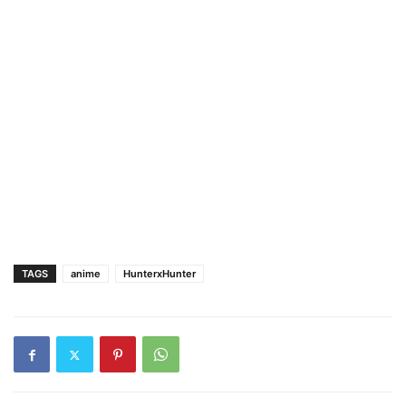
TAGS
anime
HunterxHunter