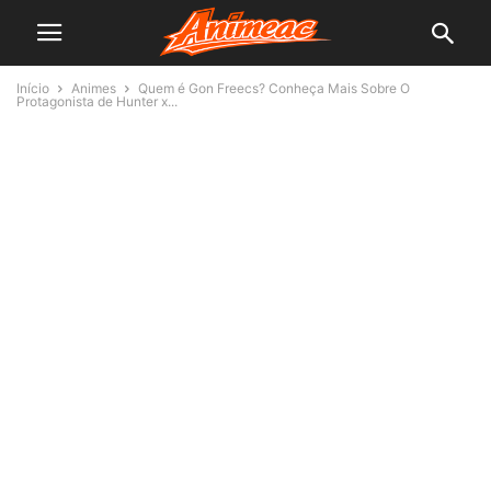
Início
Animes
Quem é Gon Freecs? Conheça Mais Sobre O
Protagonista de Hunter x...