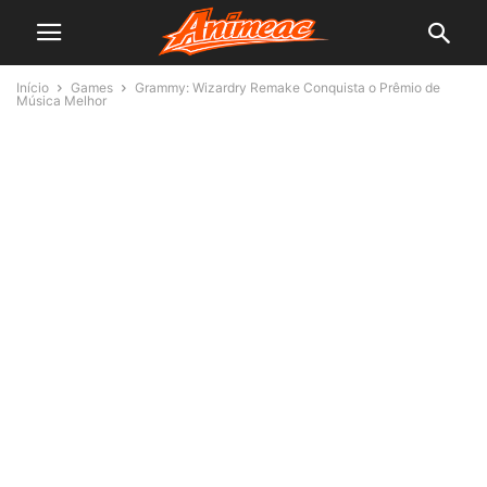
Início
Games
Grammy: Wizardry Remake Conquista o Prêmio de
Música Melhor