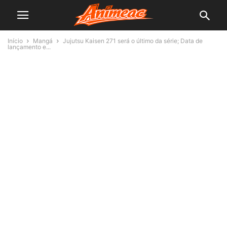
Início
Mangá
Jujutsu Kaisen 271 será o último da série; Data de
lançamento e...