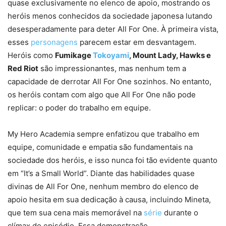
quase exclusivamente no elenco de apoio, mostrando os
heróis menos conhecidos da sociedade japonesa lutando
desesperadamente para deter All For One. À primeira vista,
esses
personagens
parecem estar em desvantagem.
Heróis como
Fumikage
Tokoyami
, Mount Lady, Hawks e
Red Riot
são impressionantes, mas nenhum tem a
capacidade de derrotar All For One sozinhos. No entanto,
os heróis contam com algo que All For One não pode
replicar: o poder do trabalho em equipe.
My Hero Academia sempre enfatizou que trabalho em
equipe, comunidade e empatia são fundamentais na
sociedade dos heróis, e isso nunca foi tão evidente quanto
em “It’s a Small World”. Diante das habilidades quase
divinas de All For One, nenhum membro do elenco de
apoio hesita em sua dedicação à causa, incluindo Mineta,
que tem sua cena mais memorável na
série
durante o
clímax do episódio. Essa demonstração