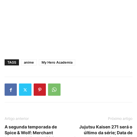
TAGS
anime
My Hero Academia
Artigo anterior
Próximo artigo
A segunda temporada de
Jujutsu Kaisen 271 será o
Spice & Wolf: Merchant
último da série; Data de