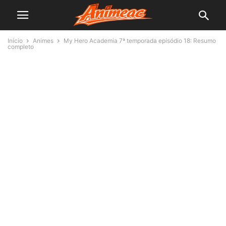
Início
Animes
My Hero Academia 7ª temporada episódio 18: Resumo
completo