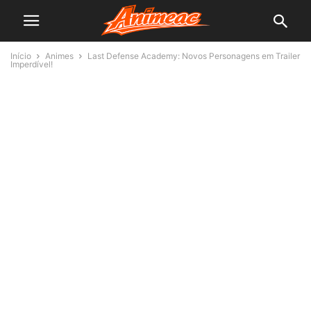
Início
Animes
Last Defense Academy: Novos Personagens em Trailer
Imperdível!