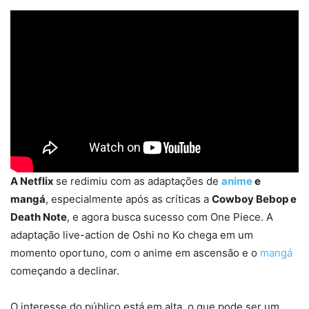
A Netflix
se redimiu com as adaptações de
anime
e
mangá
, especialmente após as críticas a
Cowboy Bebop e
Death Note
, e agora busca sucesso com One Piece. A
adaptação live-action de Oshi no Ko chega em um
momento oportuno, com o anime em ascensão e o
mangá
começando a declinar.
O interesse do público está em alta, o que pode ser um