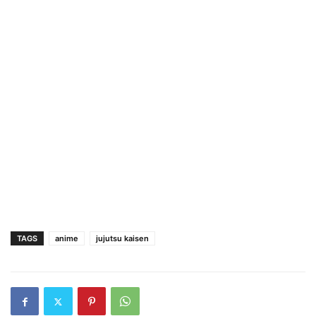
TAGS
anime
jujutsu kaisen