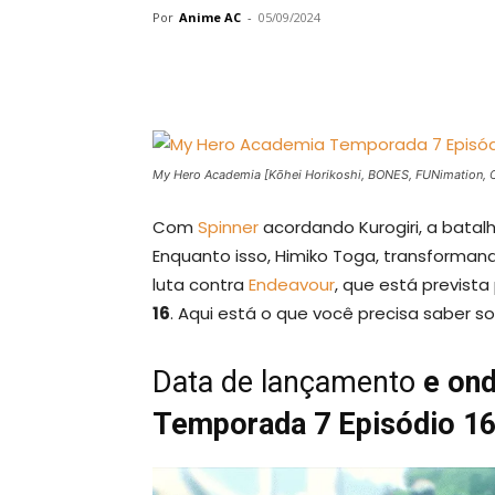
Por
Anime AC
-
05/09/2024
My Hero Academia [Kōhei Horikoshi, BONES, FUNimation, C
Com
Spinner
acordando Kurogiri, a batalh
Enquanto isso, Himiko Toga, transforma
luta contra
Endeavour
, que está prevista
16
. Aqui está o que você precisa saber so
Data de lançamento
e ond
Temporada 7 Episódio 1