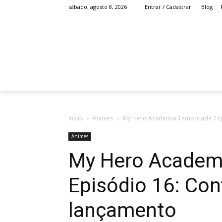
Blog
sábado, agosto 8, 2026
Entrar / Cadastrar
HOME
ANIME
Início
Animes
My Hero Academia Temporada 7 Epi
Animes
My Hero Academ
Episódio 16: Con
lançamento