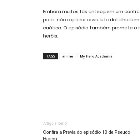
Embora muitos fãs antecipem um confront
pode não explorar essa luta detalhadam
caótica. O episódio também promete o re
heróis.
TAGS
anime
My Hero Academia
Artigo anterior
Confira a Prévia do episódio 10 de Pseudo
Harem