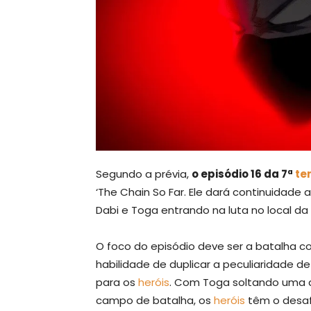
Segundo a prévia,
o episódio 16 da 7ª
te
‘The Chain So Far. Ele dará continuidade
Dabi e Toga entrando na luta no local da
O foco do episódio deve ser a batalha co
habilidade de duplicar a peculiaridade d
para os
heróis
. Com Toga soltando uma q
campo de batalha, os
heróis
têm o desafi