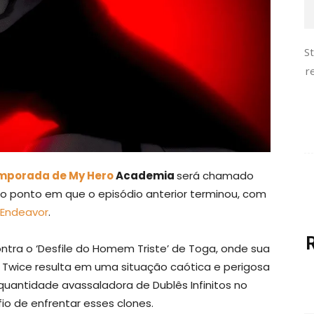
S
r
mporada de My Hero
Academia
será chamado
 ao ponto em que o episódio anterior terminou, com
Endeavor
.
ntra o ‘Desfile do Homem Triste’ de Toga, onde sua
e Twice resulta em uma situação caótica e perigosa
uantidade avassaladora de Dublês Infinitos no
o de enfrentar esses clones.