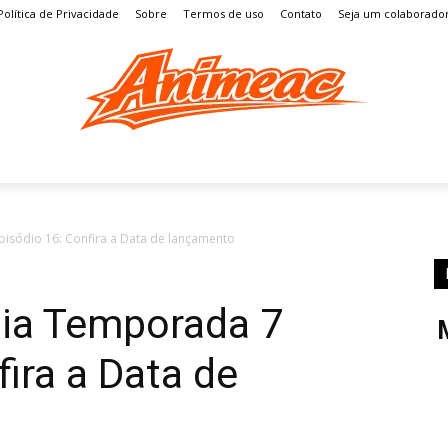
Política de Privacidade
Sobre
Termos de uso
Contato
Seja um colaborado
S
MANGÁ
ENTRETENIMENTO
LISTAS
GAMES
sódio 16: Confira a Data de lançamento
ia Temporada 7
fira a Data de