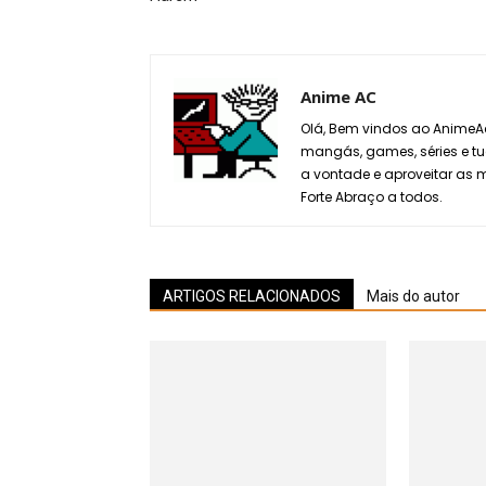
Anime AC
Olá, Bem vindos ao AnimeAc
mangás, games, séries e tu
a vontade e aproveitar as
Forte Abraço a todos.
ARTIGOS RELACIONADOS
Mais do autor