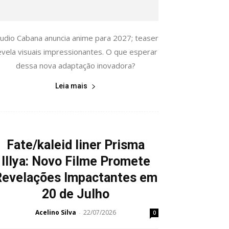
tudio Cabana anuncia anime para 2027; teaser
evela visuais impressionantes. O que esperar
dessa nova adaptação inovadora?
Leia mais
Fate/kaleid liner Prisma
Illya: Novo Filme Promete
Revelações Impactantes em
20 de Julho
Acelino Silva
22/07/2026
-
0