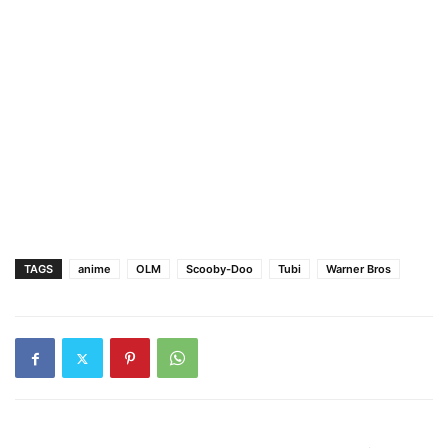
TAGS
anime
OLM
Scooby-Doo
Tubi
Warner Bros