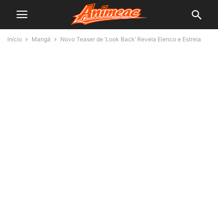
Início
Mangá
Novo Teaser de ‘Look Back’ Revela Elenco e Estreia