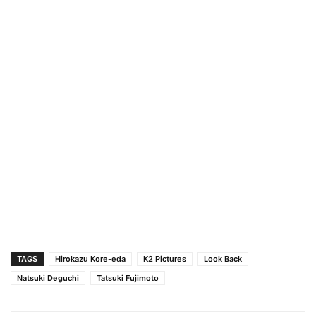
TAGS
Hirokazu Kore-eda
K2 Pictures
Look Back
Natsuki Deguchi
Tatsuki Fujimoto