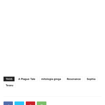
TAGS
A Plague Tale
mitologia grega
Resonance
Sophia
Teseu