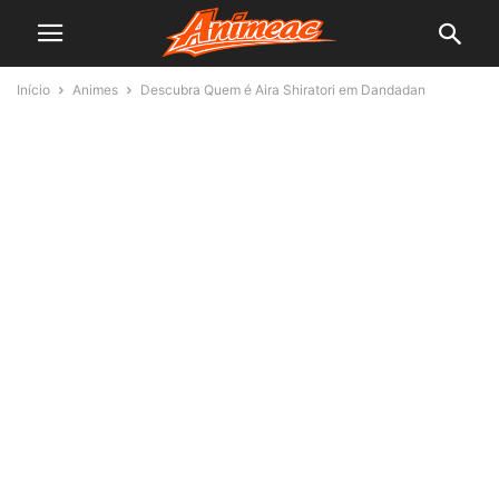
Início
Animes
Descubra Quem é Aira Shiratori em Dandadan