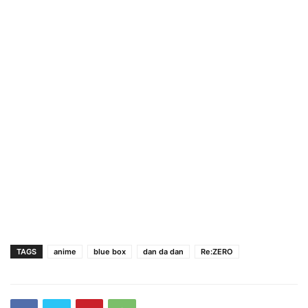
TAGS
anime
blue box
dan da dan
Re:ZERO