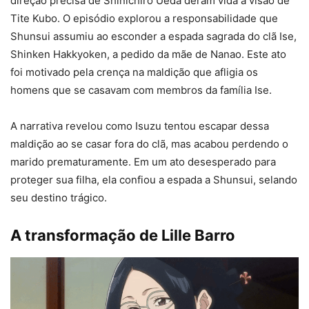
direção precisa de Shinichiro Ueda deram vida à visão de
Tite Kubo. O episódio explorou a responsabilidade que
Shunsui assumiu ao esconder a espada sagrada do clã Ise,
Shinken Hakkyoken, a pedido da mãe de Nanao. Este ato
foi motivado pela crença na maldição que afligia os
homens que se casavam com membros da família Ise.
A narrativa revelou como Isuzu tentou escapar dessa
maldição ao se casar fora do clã, mas acabou perdendo o
marido prematuramente. Em um ato desesperado para
proteger sua filha, ela confiou a espada a Shunsui, selando
seu destino trágico.
A transformação de Lille Barro