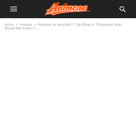
Início
Animes
Review do episódio 11 de Bleach: Thousand-Year
Blood War Parte 3 –...