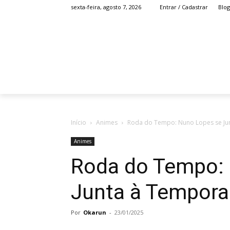
Blog
sexta-feira, agosto 7, 2026
Entrar / Cadastrar
HOME
ANIME
Início
Animes
Roda do Tempo: Nuno Lopes se Ju
Animes
Roda do Tempo:
Junta à Tempora
Por
Okarun
-
23/01/2025