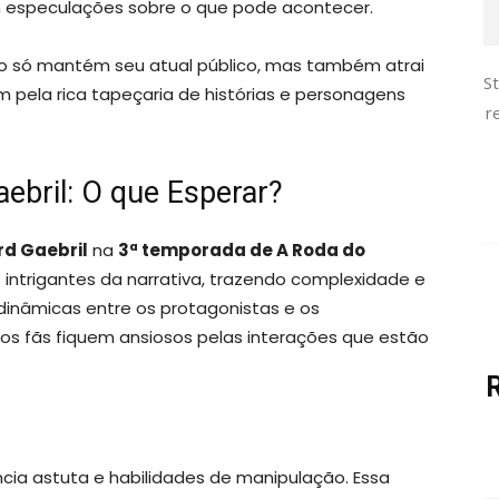
om especulações sobre o que pode acontecer.
ão só mantém seu atual público, mas também atrai
S
 pela rica tapeçaria de histórias e personagens
r
bril: O que Esperar?
rd Gaebril
na
3ª temporada de A Roda do
intrigantes da narrativa, trazendo complexidade e
 dinâmicas entre os protagonistas e os
os fãs fiquem ansiosos pelas interações que estão
ência astuta e habilidades de manipulação. Essa