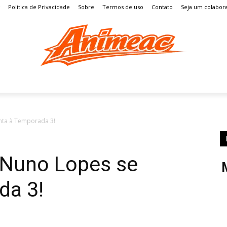
Política de Privacidade
Sobre
Termos de uso
Contato
Seja um colabor
S
MANGÁ
ENTRETENIMENTO
LISTAS
GAMES
nta à Temporada 3!
 Nuno Lopes se
da 3!