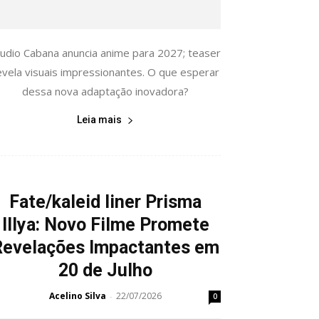
tudio Cabana anuncia anime para 2027; teaser
evela visuais impressionantes. O que esperar
dessa nova adaptação inovadora?
Leia mais
Fate/kaleid liner Prisma
Illya: Novo Filme Promete
Revelações Impactantes em
20 de Julho
Acelino Silva
22/07/2026
-
0