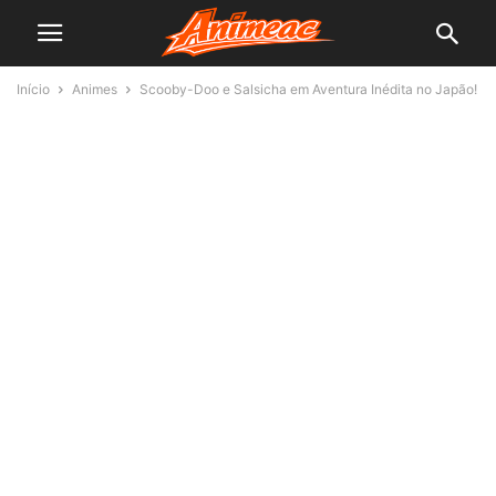
Início
Animes
Scooby-Doo e Salsicha em Aventura Inédita no Japão!