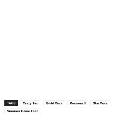
TAGS
Crazy Taxi
Guild Wars
Persona 6
Star Wars
Summer Game Fest