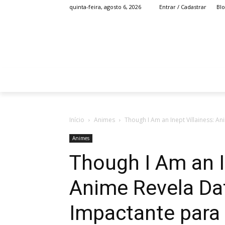
Bl
quinta-feira, agosto 6, 2026
Entrar / Cadastrar
HOME
ANIME
Início
Animes
Though I Am an Inept Villainess: Ani
Animes
Though I Am an I
Anime Revela Dat
Impactante para