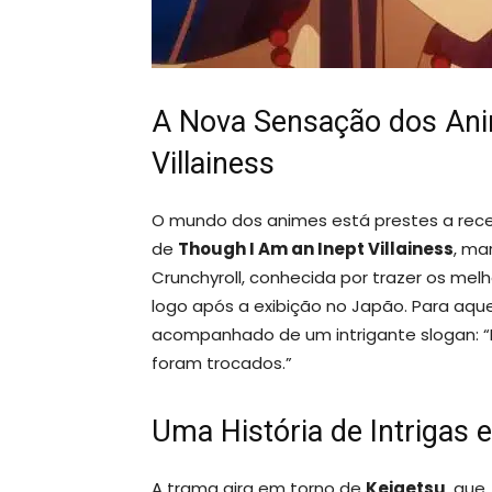
A Nova Sensação dos Ani
Villainess
O mundo dos animes está prestes a rec
de
Though I Am an Inept Villainess
, ma
Crunchyroll, conhecida por trazer os melho
logo após a exibição no Japão. Para aq
acompanhado de um intrigante slogan: “
foram trocados.”
Uma História de Intrigas 
A trama gira em torno de
Keigetsu
, que