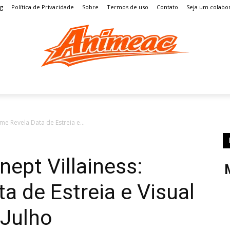
og
Política de Privacidade
Sobre
Termos de uso
Contato
Seja um colabo
S
MANGÁ
ENTRETENIMENTO
LISTAS
GAMES
me Revela Data de Estreia e...
nept Villainess:
a de Estreia e Visual
 Julho