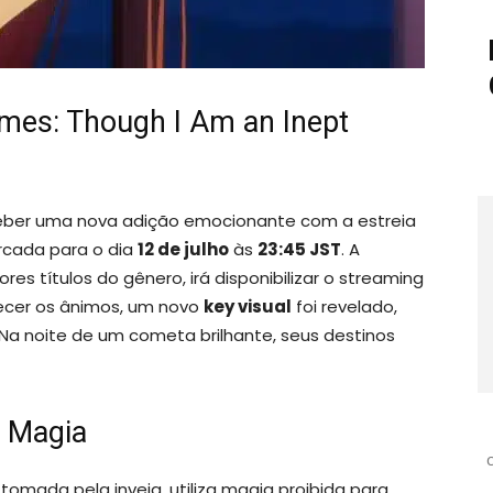
mes: Though I Am an Inept
eber uma nova adição emocionante com a estreia
rcada para o dia
12 de julho
às
23:45 JST
. A
res títulos do gênero, irá disponibilizar o streaming
uecer os ânimos, um novo
key visual
foi revelado,
Na noite de um cometa brilhante, seus destinos
e Magia
, tomada pela inveja, utiliza magia proibida para