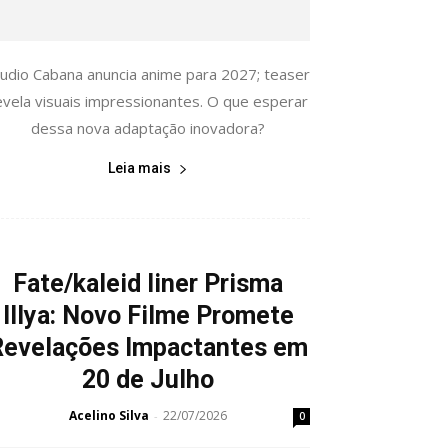
tudio Cabana anuncia anime para 2027; teaser
evela visuais impressionantes. O que esperar
dessa nova adaptação inovadora?
Leia mais
Fate/kaleid liner Prisma
Illya: Novo Filme Promete
Revelações Impactantes em
20 de Julho
Acelino Silva
22/07/2026
-
0