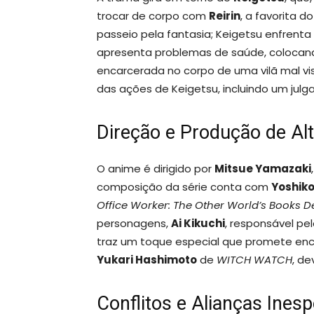
trocar de corpo com
Reirin
, a favorita d
passeio pela fantasia; Keigetsu enfrent
apresenta problemas de saúde, colocando 
encarcerada no corpo de uma vilã mal vis
das ações de Keigetsu, incluindo um jul
Direção e Produção de Alt
O anime é dirigido por
Mitsue Yamazaki
composição da série conta com
Yoshik
Office Worker: The Other World’s Books 
personagens,
Ai Kikuchi
, responsável pe
traz um toque especial que promete enca
Yukari Hashimoto
de
WITCH WATCH
, de
Conflitos e Alianças Ines