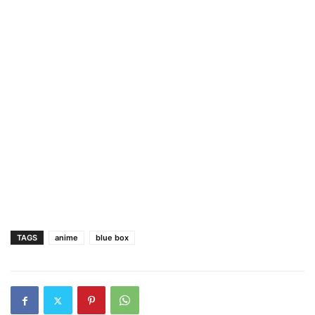
TAGS
anime
blue box