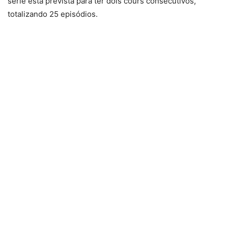
série está prevista para ter dois cours consecutivos,
totalizando 25 episódios.