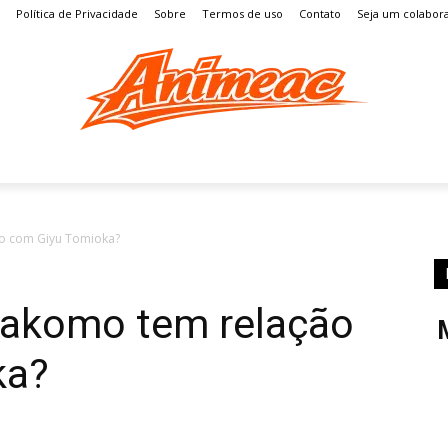
Política de Privacidade
Sobre
Termos de uso
Contato
Seja um colabor
S
MANGÁ
ENTRETENIMENTO
LISTAS
GAMES
o com Giyu Tomioka?
Makomo tem relação
ka?