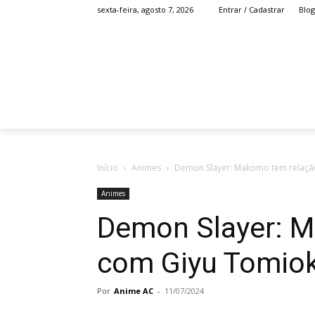
Blog
sexta-feira, agosto 7, 2026
Entrar / Cadastrar
HOME
ANIME
Início
Animes
Demon Slayer: Makomo tem relaçã
Animes
Demon Slayer: 
com Giyu Tomio
Por
Anime AC
-
11/07/2024