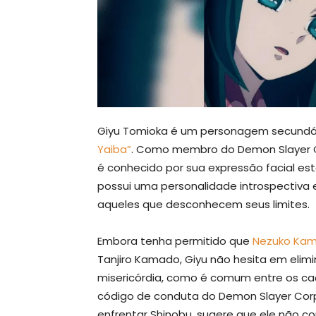
Giyu Tomioka é um personagem secundári
Yaiba”
. Como membro do Demon Slayer Co
é conhecido por sua expressão facial es
possui uma personalidade introspectiva 
aqueles que desconhecem seus limites.
Embora tenha permitido que
Nezuko Ka
Tanjiro Kamado, Giyu não hesita em eli
misericórdia, como é comum entre os ca
código de conduta do Demon Slayer Corp
enfrentar Shinobu, sugere que ele não 