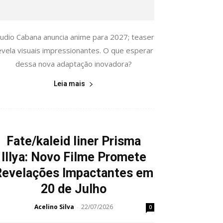
tudio Cabana anuncia anime para 2027; teaser
evela visuais impressionantes. O que esperar
dessa nova adaptação inovadora?
Leia mais
Fate/kaleid liner Prisma
Illya: Novo Filme Promete
Revelações Impactantes em
20 de Julho
Acelino Silva
22/07/2026
-
0