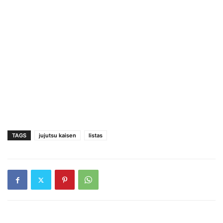
TAGS
jujutsu kaisen
listas