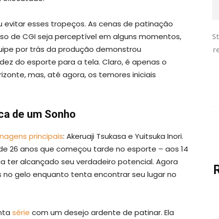
 evitar esses tropeços. As cenas de patinação
so de CGI seja perceptível em alguns momentos,
S
uipe por trás da produção demonstrou
r
idez do esporte para a tela. Claro, é apenas o
rizonte, mas, até agora, os temores iniciais
sca de um Sonho
nagens principais
: Akeruaji Tsukasa e Yuitsuka Inori.
de 26 anos que começou tarde no esporte – aos 14
a ter alcançado seu verdadeiro potencial. Agora
 no gelo enquanto tenta encontrar seu lugar no
inta
série
com um desejo ardente de patinar. Ela