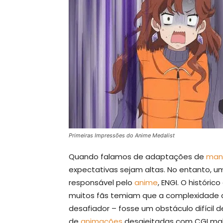
Primeiras Impressões do Anime Medalist
Quando falamos de adaptações de
man
expectativas sejam altas. No entanto, u
responsável pelo
anime
, ENGI. O históri
muitos fãs temiam que a complexidade d
desafiador – fosse um obstáculo difícil d
de
animações
desajeitadas com CGI mal