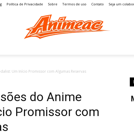
og
Política de Privacidade
Sobre
Termos de uso
Contato
Seja um colabo
S
MANGÁ
ENTRETENIMENTO
LISTAS
GAMES
dalist: Um Início Promissor com Algumas Reservas
ssões do Anime
ício Promissor com
as