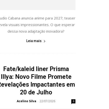
tudio Cabana anuncia anime para 2027; teaser
evela visuais impressionantes. O que esperar
dessa nova adaptação inovadora?
Leia mais
Fate/kaleid liner Prisma
Illya: Novo Filme Promete
Revelações Impactantes em
20 de Julho
Acelino Silva
22/07/2026
-
0