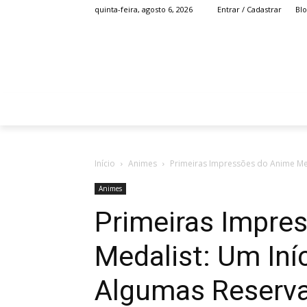
Bl
quinta-feira, agosto 6, 2026
Entrar / Cadastrar
HOME
ANIME
Início
Animes
Primeiras Impressões do Anime Me
Animes
Primeiras Impre
Medalist: Um In
Algumas Reserv