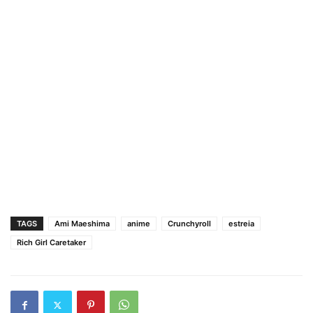
TAGS
Ami Maeshima
anime
Crunchyroll
estreia
Rich Girl Caretaker