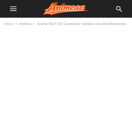
Início
Animes
Anime ‘Rich Girl Caretaker’ estreia com Ami Maeshima