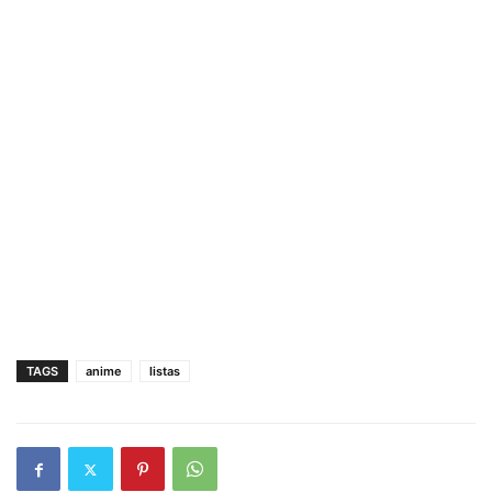
TAGS
anime
listas